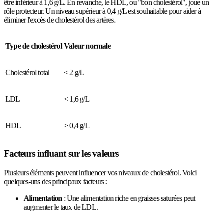
être inférieur à 1,6 g/L. En revanche, le HDL, ou "bon cholestérol", joue un
rôle protecteur. Un niveau supérieur à 0,4 g/L est souhaitable pour aider à
éliminer l'excès de cholestérol des artères.
Type de cholestérol
Valeur normale
Cholestérol total
< 2 g/L
LDL
< 1,6 g/L
HDL
> 0,4 g/L
Facteurs influant sur les valeurs
Plusieurs éléments peuvent influencer vos niveaux de cholestérol. Voici
quelques-uns des principaux facteurs :
Alimentation
: Une alimentation riche en graisses saturées peut
augmenter le taux de LDL.