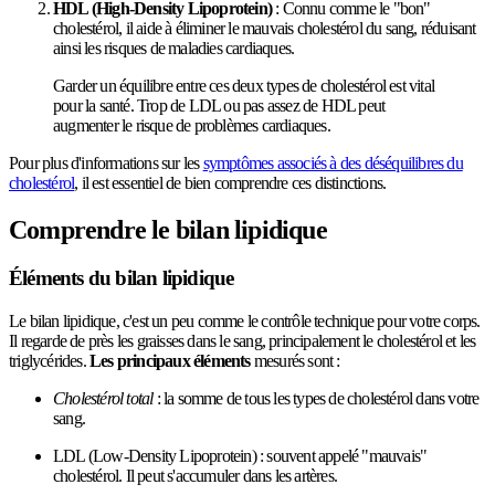
HDL (High-Density Lipoprotein)
: Connu comme le "bon"
cholestérol, il aide à éliminer le mauvais cholestérol du sang, réduisant
ainsi les risques de maladies cardiaques.
Garder un équilibre entre ces deux types de cholestérol est vital
pour la santé. Trop de LDL ou pas assez de HDL peut
augmenter le risque de problèmes cardiaques.
Pour plus d'informations sur les
symptômes associés à des déséquilibres du
cholestérol
, il est essentiel de bien comprendre ces distinctions.
Comprendre le bilan lipidique
Éléments du bilan lipidique
Le bilan lipidique, c'est un peu comme le contrôle technique pour votre corps.
Il regarde de près les graisses dans le sang, principalement le cholestérol et les
triglycérides.
Les principaux éléments
mesurés sont :
Cholestérol total
: la somme de tous les types de cholestérol dans votre
sang.
LDL (Low-Density Lipoprotein) : souvent appelé "mauvais"
cholestérol. Il peut s'accumuler dans les artères.