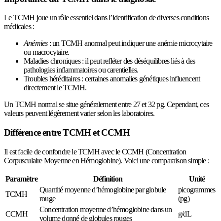
Le TCMH joue un rôle essentiel dans l’identification de diverses conditions
médicales :
Anémies
: un TCMH anormal peut indiquer une anémie microcytaire
ou macrocytaire.
Maladies chroniques : il peut refléter des déséquilibres liés à des
pathologies inflammatoires ou carentielles.
Troubles héréditaires : certaines anomalies génétiques influencent
directement le TCMH.
Un TCMH normal se situe généralement entre 27 et 32 pg. Cependant, ces
valeurs peuvent légèrement varier selon les laboratoires.
Différence entre TCMH et CCMH
Il est facile de confondre le TCMH avec le CCMH (Concentration
Corpusculaire Moyenne en Hémoglobine). Voici une comparaison simple :
Paramètre
Définition
Unité
Quantité moyenne d’hémoglobine par globule
picogrammes
TCMH
rouge
(pg)
Concentration moyenne d’hémoglobine dans un
CCMH
g/dL
volume donné de globules rouges