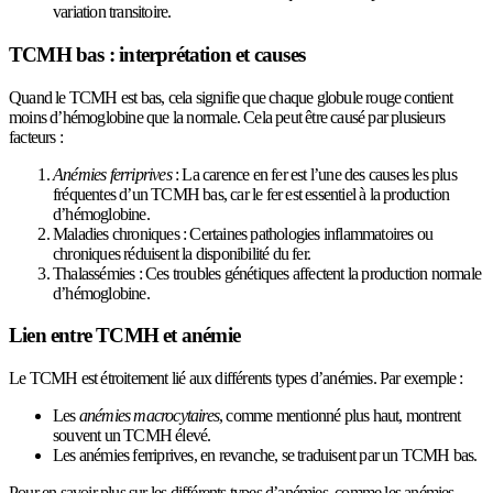
variation transitoire.
TCMH bas : interprétation et causes
Quand le TCMH est bas, cela signifie que chaque globule rouge contient
moins d’hémoglobine que la normale. Cela peut être causé par plusieurs
facteurs :
Anémies ferriprives
: La carence en fer est l’une des causes les plus
fréquentes d’un TCMH bas, car le fer est essentiel à la production
d’hémoglobine.
Maladies chroniques : Certaines pathologies inflammatoires ou
chroniques réduisent la disponibilité du fer.
Thalassémies : Ces troubles génétiques affectent la production normale
d’hémoglobine.
Lien entre TCMH et anémie
Le TCMH est étroitement lié aux différents types d’anémies. Par exemple :
Les
anémies macrocytaires
, comme mentionné plus haut, montrent
souvent un TCMH élevé.
Les anémies ferriprives, en revanche, se traduisent par un TCMH bas.
Pour en savoir plus sur les différents types d’anémies, comme les anémies