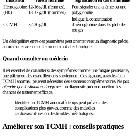
Indicateur
Valeur normale
Signification en cas d'anomalie
Hémoglobine
12-16 g/dL (femmes),
Peut signaler une anémie ou une
(Hb)
13-17 g/dL (hommes)
polyglobulie
Indique la concentration
CCMH
32-36 g/dL
d'hémoglobine dans les globules
rouges
Un déséquilibre entre ces paramètres peut orienter vers un diagnostic précis,
comme une carence en fer ou une maladie chronique.
Quand consulter un médecin
Il est essentiel de consulter si des symptômes comme une fatigue persistante,
une pâleur ou des essoufflements surviennent. Ces signaux, associés à un
TCMH anormal, peuvent nécessiter des examens complémentaires.
Ne pas
attendre que la situation s’aggrave
: un diagnostic précoce améliore les
chances de traitement efficace.
Identifier un TCMH anormal à temps peut prévenir des
complications plus graves, comme des maladies
cardiovasculaires ou des troubles métaboliques.
Améliorer son TCMH : conseils pratiques