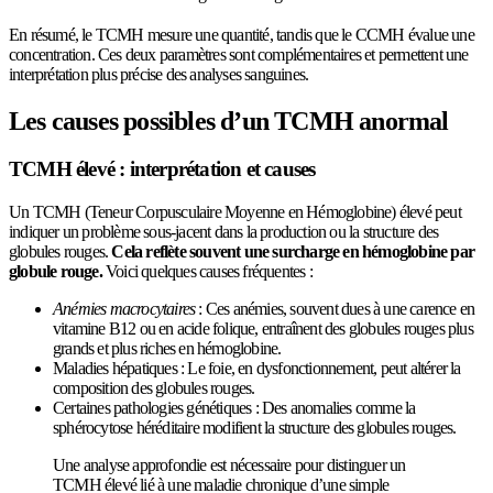
En résumé, le TCMH mesure une quantité, tandis que le CCMH évalue une
concentration. Ces deux paramètres sont complémentaires et permettent une
interprétation plus précise des analyses sanguines.
Les causes possibles d’un TCMH anormal
TCMH élevé : interprétation et causes
Un TCMH (Teneur Corpusculaire Moyenne en Hémoglobine) élevé peut
indiquer un problème sous-jacent dans la production ou la structure des
globules rouges.
Cela reflète souvent une surcharge en hémoglobine par
globule rouge.
Voici quelques causes fréquentes :
Anémies macrocytaires
: Ces anémies, souvent dues à une carence en
vitamine B12 ou en acide folique, entraînent des globules rouges plus
grands et plus riches en hémoglobine.
Maladies hépatiques : Le foie, en dysfonctionnement, peut altérer la
composition des globules rouges.
Certaines pathologies génétiques : Des anomalies comme la
sphérocytose héréditaire modifient la structure des globules rouges.
Une analyse approfondie est nécessaire pour distinguer un
TCMH élevé lié à une maladie chronique d’une simple