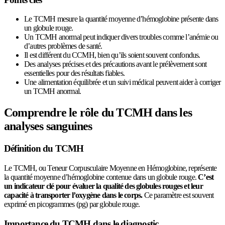
Le TCMH mesure la quantité moyenne d’hémoglobine présente dans
un globule rouge.
Un TCMH anormal peut indiquer divers troubles comme l’anémie ou
d’autres problèmes de santé.
Il est différent du CCMH, bien qu’ils soient souvent confondus.
Des analyses précises et des précautions avant le prélèvement sont
essentielles pour des résultats fiables.
Une alimentation équilibrée et un suivi médical peuvent aider à corriger
un TCMH anormal.
Comprendre le rôle du TCMH dans les
analyses sanguines
Définition du TCMH
Le TCMH, ou Teneur Corpusculaire Moyenne en Hémoglobine, représente
la quantité moyenne d’hémoglobine contenue dans un globule rouge.
C’est
un indicateur clé pour évaluer la qualité des globules rouges et leur
capacité à transporter l’oxygène dans le corps.
Ce paramètre est souvent
exprimé en picogrammes (pg) par globule rouge.
Importance du TCMH dans le diagnostic