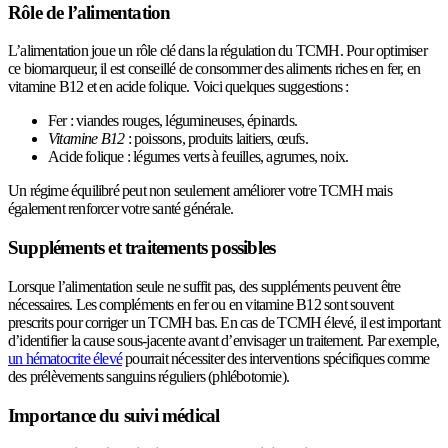
Rôle de l’alimentation
L’alimentation joue un rôle clé dans la régulation du TCMH. Pour optimiser
ce biomarqueur, il est conseillé de consommer des aliments riches en fer, en
vitamine B12 et en acide folique. Voici quelques suggestions :
Fer : viandes rouges, légumineuses, épinards.
Vitamine B12
: poissons, produits laitiers, œufs.
Acide folique : légumes verts à feuilles, agrumes, noix.
Un régime équilibré peut non seulement améliorer votre TCMH mais
également renforcer votre santé générale.
Suppléments et traitements possibles
Lorsque l’alimentation seule ne suffit pas, des suppléments peuvent être
nécessaires. Les compléments en fer ou en vitamine B12 sont souvent
prescrits pour corriger un TCMH bas. En cas de TCMH élevé, il est important
d’identifier la cause sous-jacente avant d’envisager un traitement. Par exemple,
un hématocrite élevé
pourrait nécessiter des interventions spécifiques comme
des prélèvements sanguins réguliers (phlébotomie).
Importance du suivi médical