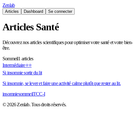
Zenlab
Articles
Dashboard
Se connecter
Articles Santé
Découvrez nos articles scientifiques pour optimiser votre santé et votre bien-
être.
Sommeil
1
articles
Intermédiaire
⭐⭐
Si insomnie sortir du lit
Si insomnie, se lever et faire une activité calme plutôt que rester au lit.
insomnie
sommeil
TCC-I
©
2026
Zenlab.
Tous droits réservés.