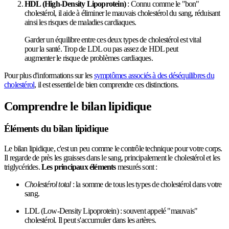
HDL (High-Density Lipoprotein)
: Connu comme le "bon"
cholestérol, il aide à éliminer le mauvais cholestérol du sang, réduisant
ainsi les risques de maladies cardiaques.
Garder un équilibre entre ces deux types de cholestérol est vital
pour la santé. Trop de LDL ou pas assez de HDL peut
augmenter le risque de problèmes cardiaques.
Pour plus d'informations sur les
symptômes associés à des déséquilibres du
cholestérol
, il est essentiel de bien comprendre ces distinctions.
Comprendre le bilan lipidique
Éléments du bilan lipidique
Le bilan lipidique, c'est un peu comme le contrôle technique pour votre corps.
Il regarde de près les graisses dans le sang, principalement le cholestérol et les
triglycérides.
Les principaux éléments
mesurés sont :
Cholestérol total
: la somme de tous les types de cholestérol dans votre
sang.
LDL (Low-Density Lipoprotein) : souvent appelé "mauvais"
cholestérol. Il peut s'accumuler dans les artères.