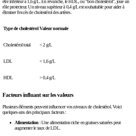
être inférieur à 1,6 g/L. En revanche, le HDL, ou "bon cholestérol", joue un
rôle protecteur. Un niveau supérieur à 0,4 g/L est souhaitable pour aider à
éliminer l'excès de cholestérol des artères.
Type de cholestérol
Valeur normale
Cholestérol total
< 2 g/L
LDL
< 1,6 g/L
HDL
> 0,4 g/L
Facteurs influant sur les valeurs
Plusieurs éléments peuvent influencer vos niveaux de cholestérol. Voici
quelques-uns des principaux facteurs :
Alimentation
: Une alimentation riche en graisses saturées peut
augmenter le taux de LDL.