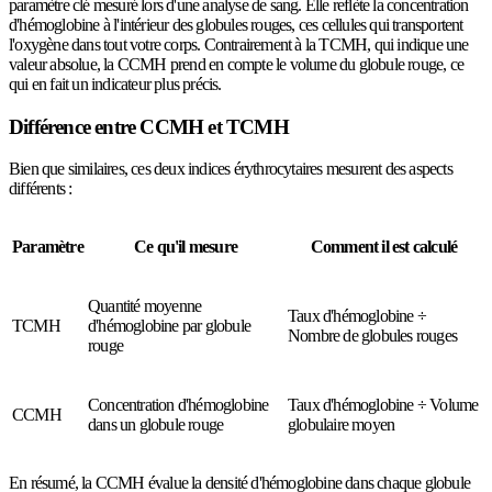
paramètre clé mesuré lors d'une analyse de sang. Elle reflète la concentration
d'hémoglobine à l'intérieur des globules rouges, ces cellules qui transportent
l'oxygène dans tout votre corps. Contrairement à la TCMH, qui indique une
valeur absolue, la CCMH prend en compte le volume du globule rouge, ce
qui en fait un indicateur plus précis.
Différence entre CCMH et TCMH
Bien que similaires, ces deux indices érythrocytaires mesurent des aspects
différents :
Paramètre
Ce qu'il mesure
Comment il est calculé
Quantité moyenne
Taux d'hémoglobine ÷
TCMH
d'hémoglobine par globule
Nombre de globules rouges
rouge
Concentration d'hémoglobine
Taux d'hémoglobine ÷ Volume
CCMH
dans un globule rouge
globulaire moyen
En résumé, la CCMH évalue la densité d'hémoglobine dans chaque globule