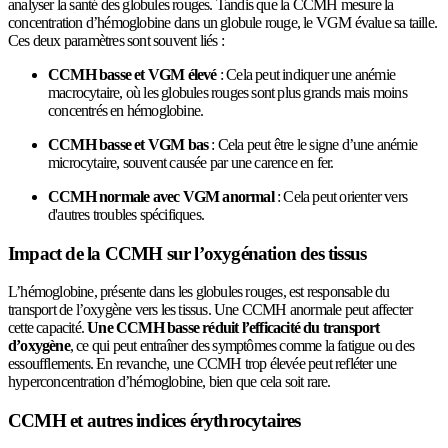
analyser la santé des globules rouges. Tandis que la CCMH mesure la
concentration d’hémoglobine dans un globule rouge, le VGM évalue sa taille.
Ces deux paramètres sont souvent liés :
CCMH basse et VGM élevé
: Cela peut indiquer une anémie
macrocytaire, où les globules rouges sont plus grands mais moins
concentrés en hémoglobine.
CCMH basse et VGM bas
: Cela peut être le signe d’une anémie
microcytaire, souvent causée par une carence en fer.
CCMH normale avec VGM anormal
: Cela peut orienter vers
d'autres troubles spécifiques.
Impact de la CCMH sur l’oxygénation des tissus
L’hémoglobine, présente dans les globules rouges, est responsable du
transport de l’oxygène vers les tissus. Une CCMH anormale peut affecter
cette capacité.
Une CCMH basse réduit l’efficacité du transport
d’oxygène
, ce qui peut entraîner des symptômes comme la fatigue ou des
essoufflements. En revanche, une CCMH trop élevée peut refléter une
hyperconcentration d’hémoglobine, bien que cela soit rare.
CCMH et autres indices érythrocytaires